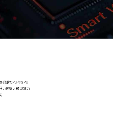
UEDBET问学
智算基础设施
算力调度加速
智算中心
国内外主流模型一键调用
企业私有模型高效微调训练
多品牌CPU与GPU
提供40+基础大模型，，可根据业务需求
，解决大模型算力
用，，，，尝试最佳实践效
模
果。。。。UEDBET问学提
，，弹性调
微调训练工具集，，帮助企业定制专属大模
预约专家咨询
下载UEDBET问学介绍
型，，解决模型应用准确率低的问